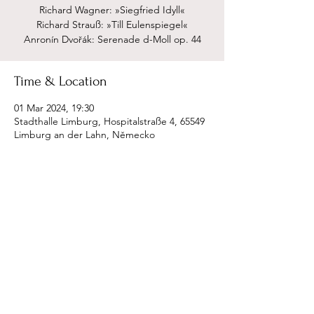
Richard Wagner: »Siegfried Idyll«
Richard Strauß: »Till Eulenspiegel«
Anronín Dvořák: Serenade d-Moll op. 44
Time & Location
01 Mar 2024, 19:30
Stadthalle Limburg, Hospitalstraße 4, 65549
Limburg an der Lahn, Německo
Share this event
petr ries