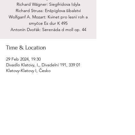
Richard Wágner: Siegfridova Idyla
Richard Struss: Enšpíglova šibalství
Wolfganf A. Mozart: Kvinet pro lesní roh a
smyčce Es dur K 495
Antonín Dvořák: Serenáda d moll op. 44
Time & Location
29 Feb 2024, 19:30
Divadlo Klatovy, I,, Divadelní 191, 339 01
Klatovy-Klatovy I, Česko
Share this event