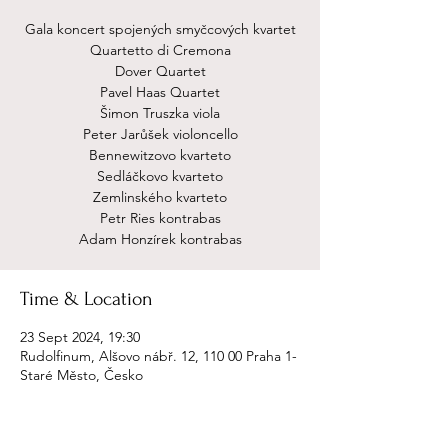
Gala koncert spojených smyčcových kvartet
Quartetto di Cremona
Dover Quartet
Pavel Haas Quartet
Šimon Truszka viola
Peter Jarůšek violoncello
Bennewitzovo kvarteto
Sedláčkovo kvarteto
Zemlinského kvarteto
Petr Ries kontrabas
Adam Honzírek kontrabas
Time & Location
23 Sept 2024, 19:30
Rudolfinum, Alšovo nábř. 12, 110 00 Praha 1-
Staré Město, Česko