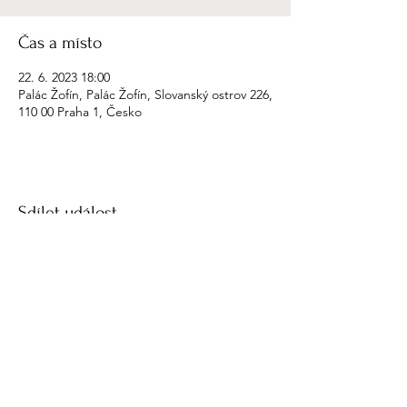
Čas a místo
22. 6. 2023 18:00
Palác Žofín, Palác Žofín, Slovanský ostrov 226,
110 00 Praha 1, Česko
Sdílet událost
petr ries
petr.ries@gmail.com