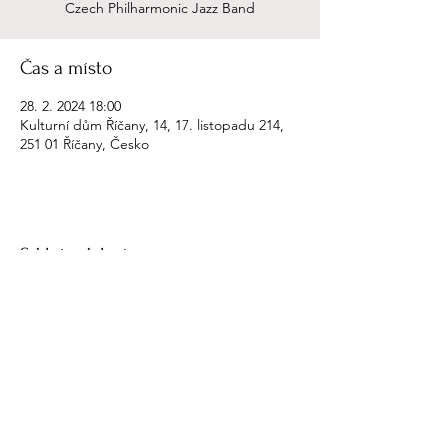
Czech Philharmonic Jazz Band
Čas a místo
28. 2. 2024 18:00
Kulturní dům Říčany, 14, 17. listopadu 214,
251 01 Říčany, Česko
Sdílet událost
petr ries
petr.ries@gmail.com