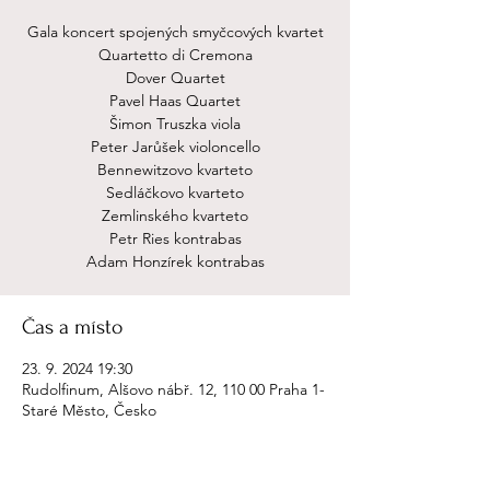
Gala koncert spojených smyčcových kvartet
Quartetto di Cremona
Dover Quartet
Pavel Haas Quartet
Šimon Truszka viola
Peter Jarůšek violoncello
Bennewitzovo kvarteto
Sedláčkovo kvarteto
Zemlinského kvarteto
Petr Ries kontrabas
Adam Honzírek kontrabas
Čas a místo
23. 9. 2024 19:30
Rudolfinum, Alšovo nábř. 12, 110 00 Praha 1-
Staré Město, Česko