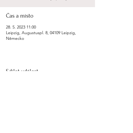
Čas a místo
28. 5. 2023 11:00
Leipzig, Augustuspl. 8, 04109 Leipzig,
Německo
Sdílet událost
petr ries
petr.ries@gmail.com