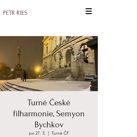
PETR RIES
Turné České
filharmonie, Semyon
Bychkov
po 27. 3.
  |  
Turné ČF