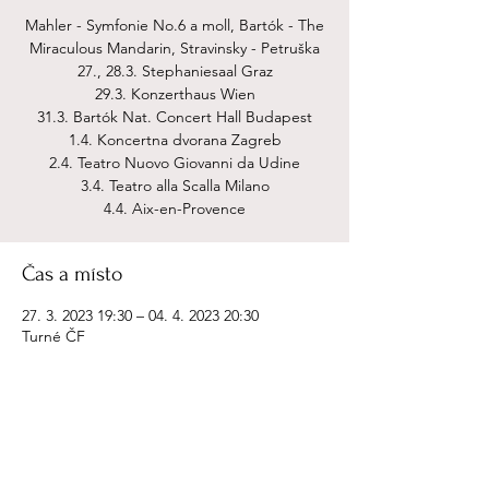
Mahler - Symfonie No.6 a moll, Bartók - The
Miraculous Mandarin, Stravinsky - Petruška
27., 28.3. Stephaniesaal Graz
29.3. Konzerthaus Wien
31.3. Bartók Nat. Concert Hall Budapest
1.4. Koncertna dvorana Zagreb
2.4. Teatro Nuovo Giovanni da Udine
3.4. Teatro alla Scalla Milano
4.4. Aix-en-Provence
Čas a místo
27. 3. 2023 19:30 – 04. 4. 2023 20:30
Turné ČF
Sdílet událost